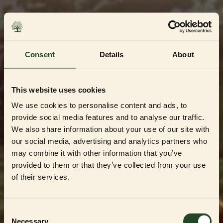
Skip
to
content
Consent
Details
About
This website uses cookies
We use cookies to personalise content and ads, to
provide social media features and to analyse our traffic.
We also share information about your use of our site with
our social media, advertising and analytics partners who
may combine it with other information that you’ve
Dedikerad till Sveriges mest kvalitetsbeprövade
uppfödare och återförsäljare
provided to them or that they’ve collected from your use
Välkommen till vår
of their services.
Partner Shop
Consent
Necessary