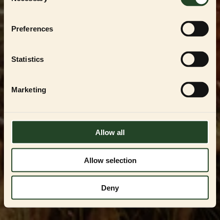
Selection
För att handla i vår
PARTNER SHOP
måste du
vara en registrerad uppfödare, återförsäljare
eller professionell användare av
ESSENTIAL
Preferences
FOODS
-produkterna. Du kan endast få
tillgång genom att kontakta oss och få
godkännande.
Statistics
Kontakta oss på
VIPservice@essentialfoods.se
eller
084-46 89
097
för en genomgång av tillgängliga
Marketing
alternativ.
LOGGA IN
Allow all
Allow selection
Deny