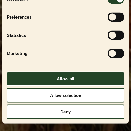
Selection
För att handla i vår
PARTNER SHOP
måste du
vara en registrerad uppfödare, återförsäljare
eller professionell användare av
ESSENTIAL
Preferences
FOODS
-produkterna. Du kan endast få
tillgång genom att kontakta oss och få
godkännande.
Statistics
Kontakta oss på
VIPservice@essentialfoods.se
eller
084-46 89
097
för en genomgång av tillgängliga
Marketing
alternativ.
LOGGA IN
Allow all
Allow selection
Deny