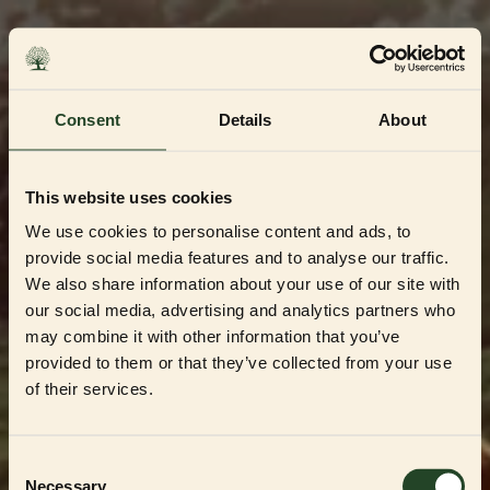
Skip
to
content
Consent
Details
About
This website uses cookies
We use cookies to personalise content and ads, to
provide social media features and to analyse our traffic.
We also share information about your use of our site with
our social media, advertising and analytics partners who
may combine it with other information that you’ve
Dedikerad till Sveriges mest kvalitetsbeprövade
uppfödare och återförsäljare
provided to them or that they’ve collected from your use
Välkommen till vår
of their services.
Partner Shop
Consent
Necessary