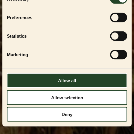
Selection
För att handla i vår
PARTNER SHOP
måste du
vara en registrerad uppfödare, återförsäljare
eller professionell användare av
ESSENTIAL
Preferences
FOODS
-produkterna. Du kan endast få
tillgång genom att kontakta oss och få
godkännande.
Statistics
Kontakta oss på
VIPservice@essentialfoods.se
eller
084-46 89
097
för en genomgång av tillgängliga
Marketing
alternativ.
LOGGA IN
Allow all
Allow selection
Deny