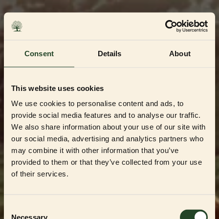
Skip
to
content
Consent
Details
About
This website uses cookies
We use cookies to personalise content and ads, to
provide social media features and to analyse our traffic.
We also share information about your use of our site with
our social media, advertising and analytics partners who
may combine it with other information that you’ve
Dedikerad till Sveriges mest kvalitetsbeprövade
uppfödare och återförsäljare
provided to them or that they’ve collected from your use
Välkommen till vår
of their services.
Partner Shop
Consent
Necessary