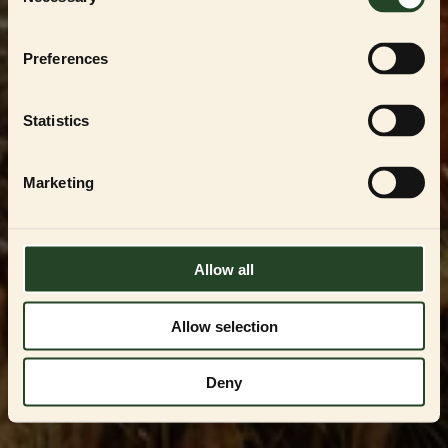
Selection
För att handla i vår
PARTNER SHOP
måste du
vara en registrerad uppfödare, återförsäljare
eller professionell användare av
ESSENTIAL
Preferences
FOODS
-produkterna. Du kan endast få
tillgång genom att kontakta oss och få
godkännande.
Statistics
Kontakta oss på
VIPservice@essentialfoods.se
eller
084-46 89
097
för en genomgång av tillgängliga
Marketing
alternativ.
LOGGA IN
Allow all
Allow selection
Deny