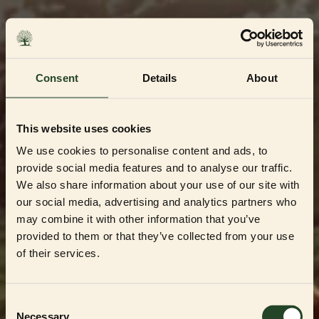
Skip
to
content
Consent
Details
About
This website uses cookies
We use cookies to personalise content and ads, to
provide social media features and to analyse our traffic.
We also share information about your use of our site with
our social media, advertising and analytics partners who
may combine it with other information that you’ve
Dedikerad till Sveriges mest kvalitetsbeprövade
uppfödare och återförsäljare
provided to them or that they’ve collected from your use
Välkommen till vår
of their services.
Partner Shop
Consent
Necessary