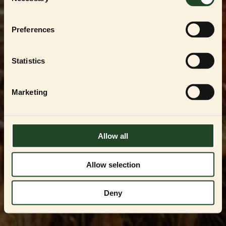
Selection
För att handla i vår
PARTNER SHOP
måste du
vara en registrerad uppfödare, återförsäljare
eller professionell användare av
ESSENTIAL
Preferences
FOODS
-produkterna. Du kan endast få
tillgång genom att kontakta oss och få
godkännande.
Statistics
Kontakta oss på
VIPservice@essentialfoods.se
eller
084-46 89
097
för en genomgång av tillgängliga
Marketing
alternativ.
LOGGA IN
Allow all
Allow selection
Deny