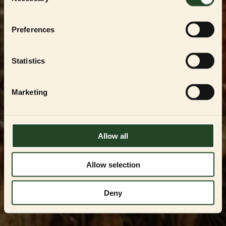
Selection
För att handla i vår
PARTNER SHOP
måste du
vara en registrerad uppfödare, återförsäljare
eller professionell användare av
ESSENTIAL
Preferences
FOODS
-produkterna. Du kan endast få
tillgång genom att kontakta oss och få
godkännande.
Statistics
Kontakta oss på
VIPservice@essentialfoods.se
eller
084-46 89
097
för en genomgång av tillgängliga
Marketing
alternativ.
LOGGA IN
Allow all
Allow selection
Deny