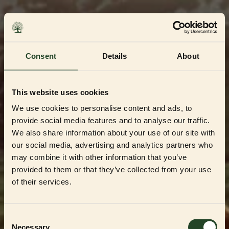
Skip
to
content
Consent
Details
About
This website uses cookies
We use cookies to personalise content and ads, to
provide social media features and to analyse our traffic.
We also share information about your use of our site with
our social media, advertising and analytics partners who
may combine it with other information that you’ve
Dedikerad till Sveriges mest kvalitetsbeprövade
uppfödare och återförsäljare
provided to them or that they’ve collected from your use
Välkommen till vår
of their services.
Partner Shop
Consent
Necessary