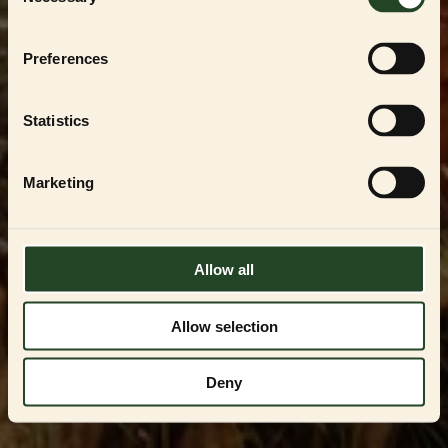
Selection
För att handla i vår
PARTNER SHOP
måste du
vara en registrerad uppfödare, återförsäljare
eller professionell användare av
ESSENTIAL
Preferences
FOODS
-produkterna. Du kan endast få
tillgång genom att kontakta oss och få
godkännande.
Statistics
Kontakta oss på
VIPservice@essentialfoods.se
eller
084-46 89
097
för en genomgång av tillgängliga
Marketing
alternativ.
LOGGA IN
Allow all
Allow selection
Deny