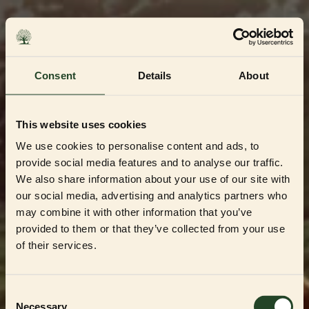
Skip
to
content
Consent
Details
About
This website uses cookies
We use cookies to personalise content and ads, to
provide social media features and to analyse our traffic.
We also share information about your use of our site with
our social media, advertising and analytics partners who
may combine it with other information that you’ve
Dedikerad till Sveriges mest kvalitetsbeprövade
uppfödare och återförsäljare
provided to them or that they’ve collected from your use
Välkommen till vår
of their services.
Partner Shop
Consent
Necessary