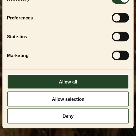
Selection
För att handla i vår
PARTNER SHOP
måste du
vara en registrerad uppfödare, återförsäljare
eller professionell användare av
ESSENTIAL
Preferences
FOODS
-produkterna. Du kan endast få
tillgång genom att kontakta oss och få
godkännande.
Statistics
Kontakta oss på
VIPservice@essentialfoods.se
eller
084-46 89
097
för en genomgång av tillgängliga
Marketing
alternativ.
LOGGA IN
Allow all
Allow selection
Deny