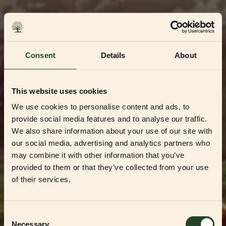
Skip
to
content
Consent
Details
About
This website uses cookies
We use cookies to personalise content and ads, to
provide social media features and to analyse our traffic.
We also share information about your use of our site with
our social media, advertising and analytics partners who
may combine it with other information that you’ve
Dedikerad till Sveriges mest kvalitetsbeprövade
uppfödare och återförsäljare
provided to them or that they’ve collected from your use
Välkommen till vår
of their services.
Partner Shop
Consent
Necessary