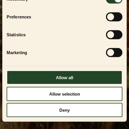
Selection
För att handla i vår
PARTNER SHOP
måste du
vara en registrerad uppfödare, återförsäljare
eller professionell användare av
ESSENTIAL
Preferences
FOODS
-produkterna. Du kan endast få
tillgång genom att kontakta oss och få
godkännande.
Statistics
Kontakta oss på
VIPservice@essentialfoods.se
eller
084-46 89
097
för en genomgång av tillgängliga
Marketing
alternativ.
LOGGA IN
Allow all
Allow selection
Deny