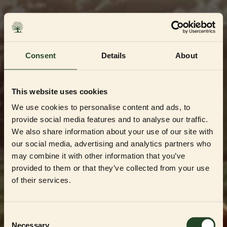
Skip
to
content
Consent
Details
About
This website uses cookies
We use cookies to personalise content and ads, to
provide social media features and to analyse our traffic.
We also share information about your use of our site with
our social media, advertising and analytics partners who
may combine it with other information that you’ve
Dedikerad till Sveriges mest kvalitetsbeprövade
uppfödare och återförsäljare
provided to them or that they’ve collected from your use
Välkommen till vår
of their services.
Partner Shop
Consent
Necessary