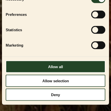
Selection
För att handla i vår
PARTNER SHOP
måste du
vara en registrerad uppfödare, återförsäljare
eller professionell användare av
ESSENTIAL
Preferences
FOODS
-produkterna. Du kan endast få
tillgång genom att kontakta oss och få
godkännande.
Statistics
Kontakta oss på
VIPservice@essentialfoods.se
eller
084-46 89
097
för en genomgång av tillgängliga
Marketing
alternativ.
LOGGA IN
Allow all
Allow selection
Deny