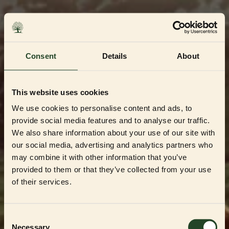
Skip
to
content
Consent
Details
About
This website uses cookies
We use cookies to personalise content and ads, to
provide social media features and to analyse our traffic.
We also share information about your use of our site with
our social media, advertising and analytics partners who
may combine it with other information that you’ve
Dedikerad till Sveriges mest kvalitetsbeprövade
uppfödare och återförsäljare
provided to them or that they’ve collected from your use
Välkommen till vår
of their services.
Partner Shop
Consent
Necessary