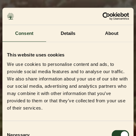
Skip
to
content
Consent
Details
About
This website uses cookies
We use cookies to personalise content and ads, to
provide social media features and to analyse our traffic.
We also share information about your use of our site with
our social media, advertising and analytics partners who
may combine it with other information that you’ve
Dedikerad till Sveriges mest kvalitetsbeprövade
uppfödare och återförsäljare
provided to them or that they’ve collected from your use
Välkommen till vår
of their services.
Partner Shop
Consent
Necessary