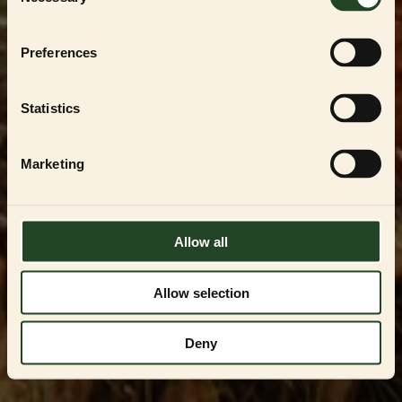
Selection
För att handla i vår
PARTNER SHOP
måste du
vara en registrerad uppfödare, återförsäljare
eller professionell användare av
ESSENTIAL
Preferences
FOODS
-produkterna. Du kan endast få
tillgång genom att kontakta oss och få
godkännande.
Statistics
Kontakta oss på
VIPservice@essentialfoods.se
eller
084-46 89
097
för en genomgång av tillgängliga
Marketing
alternativ.
LOGGA IN
Allow all
Allow selection
Deny