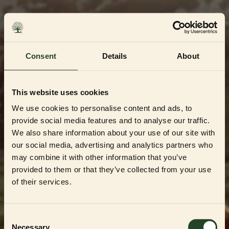
Skip
to
content
Consent
Details
About
This website uses cookies
We use cookies to personalise content and ads, to
provide social media features and to analyse our traffic.
We also share information about your use of our site with
our social media, advertising and analytics partners who
may combine it with other information that you’ve
Dedikerad till Sveriges mest kvalitetsbeprövade
uppfödare och återförsäljare
provided to them or that they’ve collected from your use
Välkommen till vår
of their services.
Partner Shop
Consent
Necessary