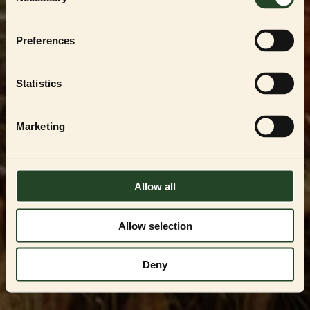
Selection
För att handla i vår
PARTNER SHOP
måste du
vara en registrerad uppfödare, återförsäljare
eller professionell användare av
ESSENTIAL
Preferences
FOODS
-produkterna. Du kan endast få
tillgång genom att kontakta oss och få
godkännande.
Statistics
Kontakta oss på
VIPservice@essentialfoods.se
eller
084-46 89
097
för en genomgång av tillgängliga
Marketing
alternativ.
LOGGA IN
Allow all
Allow selection
Deny