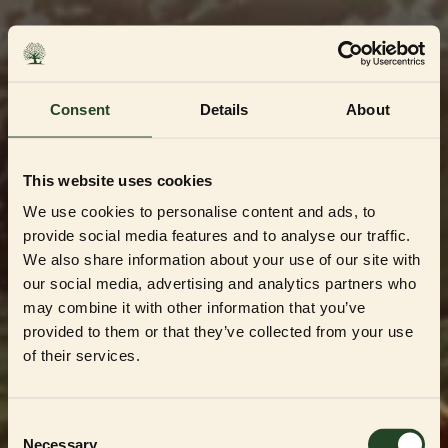
Skip
to
content
Consent
Details
About
This website uses cookies
We use cookies to personalise content and ads, to
provide social media features and to analyse our traffic.
We also share information about your use of our site with
our social media, advertising and analytics partners who
may combine it with other information that you’ve
Dedikerad till Sveriges mest kvalitetsbeprövade
uppfödare och återförsäljare
provided to them or that they’ve collected from your use
Välkommen till vår
of their services.
Partner Shop
Consent
Necessary