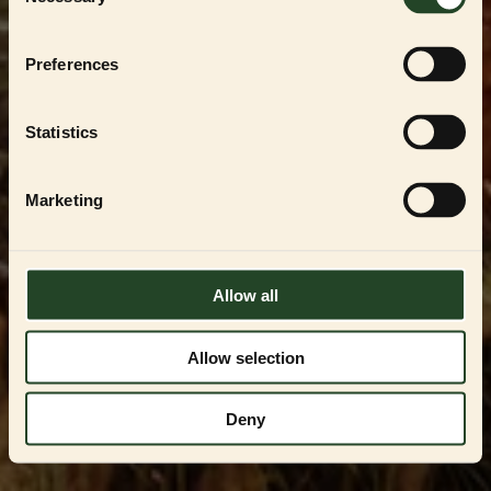
Selection
För att handla i vår
PARTNER SHOP
måste du
vara en registrerad uppfödare, återförsäljare
eller professionell användare av
ESSENTIAL
Preferences
FOODS
-produkterna. Du kan endast få
tillgång genom att kontakta oss och få
godkännande.
Statistics
Kontakta oss på
VIPservice@essentialfoods.se
eller
084-46 89
097
för en genomgång av tillgängliga
Marketing
alternativ.
LOGGA IN
Allow all
Allow selection
Deny